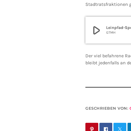
Stadtratsfraktionen
play_arrow
Leinpfad-Sp
GTMH
Der viel befahrene R
bleibt jedenfalls an 
GESCHRIEBEN VON: