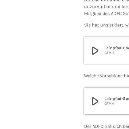
unzumutbar und forde
Mitglied des ADFC Sa
Sie hat uns erklärt,
play_arrow
Leinpfad-Sp
GTMH
Welche Vorschläge ha
play_arrow
Leinpfad-Sp
GTMH
Der ADFC hat sich be