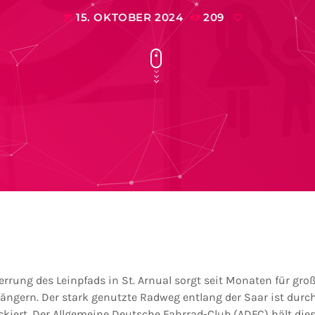
15. OKTOBER 2024
209
today
rrung des Leinpfads in St. Arnual sorgt seit Monaten für gr
ngern. Der stark genutzte Radweg entlang der Saar ist durc
kiert. Der Allgemeine Deutsche Fahrrad-Club (ADFC) hält di