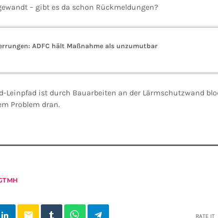
 gewandt – gibt es da schon Rückmeldungen?
errungen: ADFC hält Maßnahme als unzumutbar
ad-Leinpfad ist durch Bauarbeiten an der Lärmschutzwand blo
dem Problem dran.
GTMH
email
RATE IT