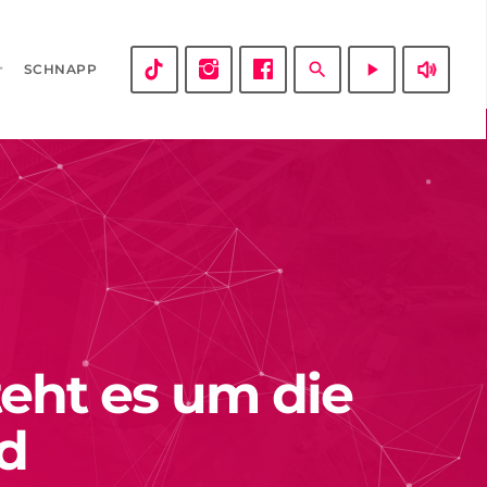
volume_up
search
play_arrow
SCHNAPP
eht es um die
d