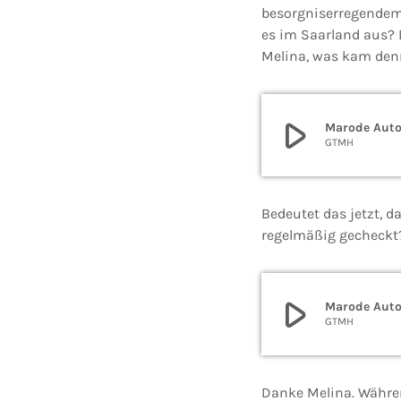
besorgniserregendem 
es im Saarland aus? 
Melina, was kam den
play_arrow
Marode Auto
GTMH
Bedeutet das jetzt, 
regelmäßig gecheckt
play_arrow
Marode Auto
GTMH
Danke Melina. Während