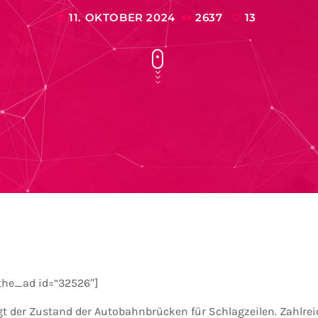
11. OKTOBER 2024
2637
13
today
the_ad id=“32526″]
t der Zustand der Autobahnbrücken für Schlagzeilen. Zahlrei