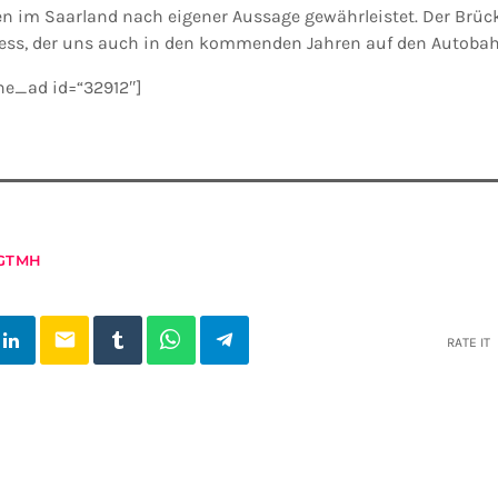
en im Saarland nach eigener Aussage gewährleistet. Der Brü
zess, der uns auch in den kommenden Jahren auf den Autobah
the_ad id=“32912″]
GTMH
email
RATE IT