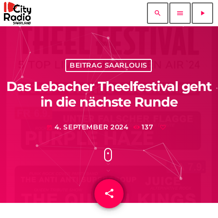
search
menu
play_arrow
BEITRAG SAARLOUIS
Das Lebacher Theelfestival geht
in die nächste Runde
4. SEPTEMBER 2024
137
today
share
email