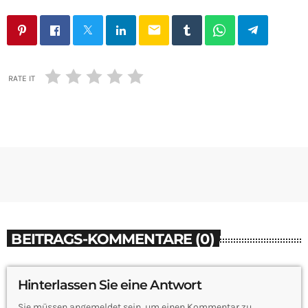
email
RATE IT
BEITRAGS-KOMMENTARE (0)
Hinterlassen Sie eine Antwort
Sie müssen angemeldet sein, um einen Kommentar zu