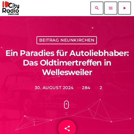
search
menu
play_arrow
BEITRAG NEUNKIRCHEN
Ein Paradies für Autoliebhaber:
Das Oldtimertreffen in
Wellesweiler
30. AUGUST 2024
284
2
today
share
email
2