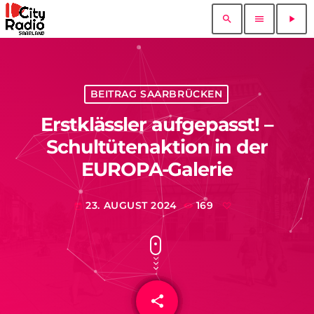
search
menu
play_arrow
BEITRAG SAARBRÜCKEN
Erstklässler aufgepasst! –
Schultütenaktion in der
EUROPA-Galerie
23. AUGUST 2024
169
today
share
email