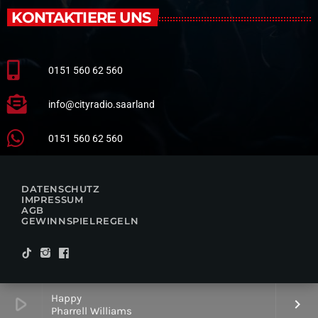
KONTAKTIERE UNS
0151 560 62 560
info@cityradio.saarland
0151 560 62 560
DATENSCHUTZ
IMPRESSUM
AGB
GEWINNSPIELREGELN
Happy
play_arrow
keyboard_arrow_right
Pharrell Williams