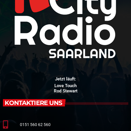
Jetzt läuft:
Love Touch
Rod Stewart
KONTAKTIERE UNS
0151 560 62 560