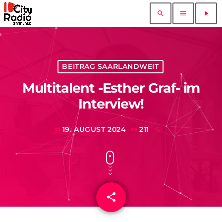
search
menu
play_arrow
BEITRAG SAARLANDWEIT
Multitalent -Esther Graf- im
Interview!
19. AUGUST 2024
211
today
share
email