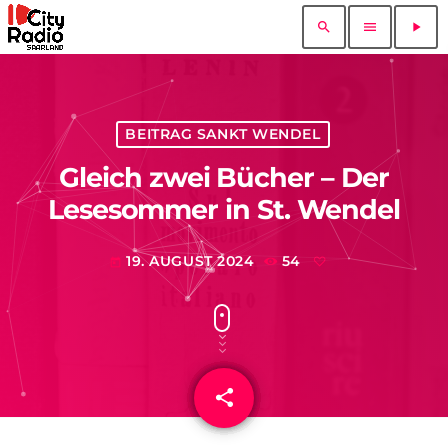
search
menu
play_arrow
BEITRAG SANKT WENDEL
Gleich zwei Bücher – Der
Lesesommer in St. Wendel
19. AUGUST 2024
54
today
share
email