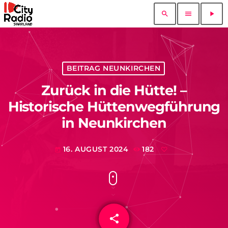
search
menu
play_arrow
BEITRAG NEUNKIRCHEN
Zurück in die Hütte! –
Historische Hüttenwegführung
in Neunkirchen
16. AUGUST 2024
182
today
share
email