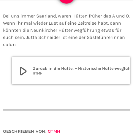
Bei uns immer Saarland, waren Hütten früher das A und O.
Wenn ihr mal wieder Lust auf eine Zeitreise habt, dann
könnten die Neunkircher Hüttenwegführung etwas für
euch sein. Jutta Schneider ist eine der Gästeführerinnen
dafür:
play_arrow
Zurück in die Hütte! – Historische Hüttenwegführung in Neu
GTMH
GESCHRIEBEN VON:
GTMH