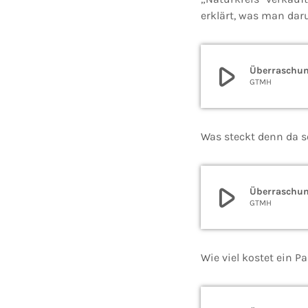
erklärt, was man dar
play_arrow
Überraschun
GTMH
Was steckt denn da s
play_arrow
Überraschun
GTMH
Wie viel kostet ein P