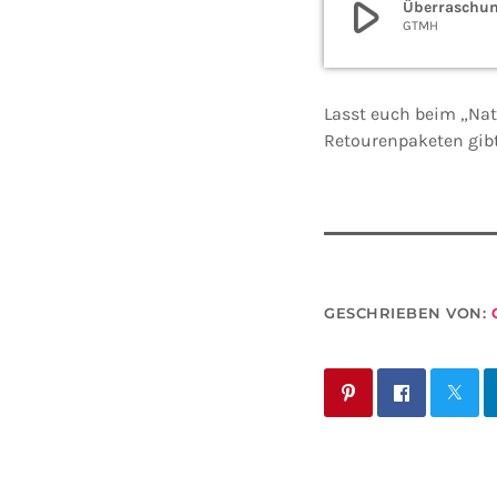
play_arrow
Überraschun
GTMH
Lasst euch beim „Nat
Retourenpaketen gibt
GESCHRIEBEN VON: