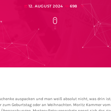
12. AUGUST 2024
698
today
eschenke auspacken und man weiß absolut nicht, was drin ist.
 nur zum Geburtstag oder an Weihnachten. Moritz Kammer vom
t Überraschungen. Mystery-Retourenpakete nennt sich das gan