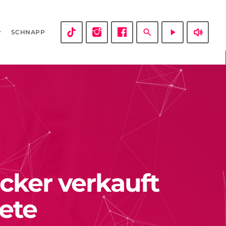
volume_up
search
play_arrow
SCHNAPP
cker verkauft
ete