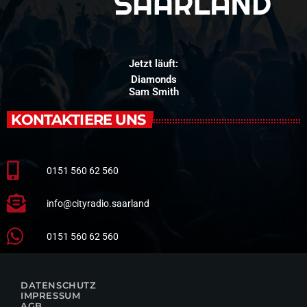
Jetzt läuft:
Diamonds
Sam Smith
KONTAKTIERE UNS
0151 560 62 560
info@cityradio.saarland
0151 560 62 560
DATENSCHUTZ
IMPRESSUM
AGB