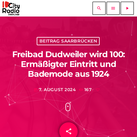
search
menu
play_arrow
BEITRAG SAARBRÜCKEN
Freibad Dudweiler wird 100:
Ermäßigter Eintritt und
Bademode aus 1924
7. AUGUST 2024
167
today
share
email