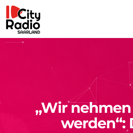
„Wir nehmen T
werden“: 