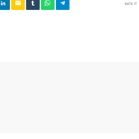
email
RATE IT