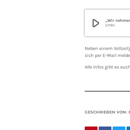
play_arrow
„Wir nehmen 
GTMH
Neben einem Vollzeitj
sich per E-Mail meld
Alle Infos gibt es au
GESCHRIEBEN VON: