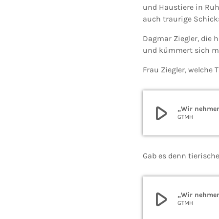
und Haustiere in Ruhe
auch traurige Schick
Dagmar Ziegler, die h
und kümmert sich mit
Frau Ziegler, welche 
play_arrow
„Wir nehmen 
GTMH
Gab es denn tierische
play_arrow
„Wir nehmen 
GTMH