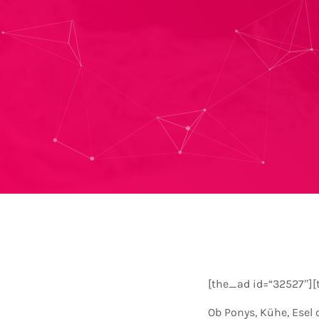
[the_ad id=“32527″][
Ob Ponys, Kühe, Esel