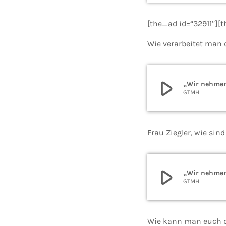
[the_ad id=“32911″][
Wie verarbeitet man
play_arrow
„Wir nehmen 
GTMH
Frau Ziegler, wie sin
play_arrow
„Wir nehmen 
GTMH
Wie kann man euch 