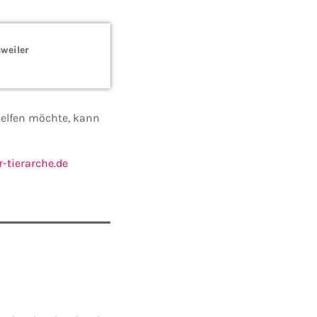
weiler
 helfen möchte, kann
r-tierarche.de