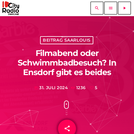
search
menu
play_arrow
BEITRAG SAARLOUIS
Filmabend oder
Schwimmbadbesuch? In
Ensdorf gibt es beides
31. JULI 2024
1236
5
today
share
email
5