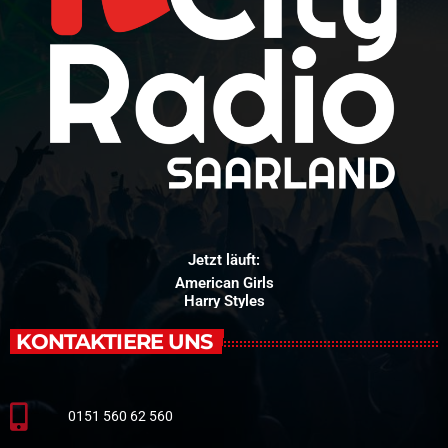
Jetzt läuft:
American Girls
Harry Styles
KONTAKTIERE UNS
0151 560 62 560