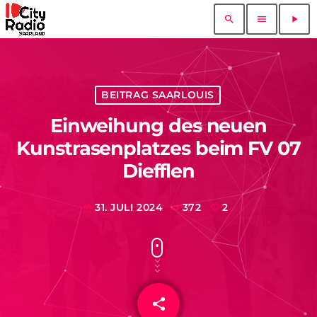
search
menu
play_arrow
BEITRAG SAARLOUIS
Einweihung des neuen
Kunstrasenplatzes beim FV 07
Diefflen
31. JULI 2024
372
2
today
share
email
2