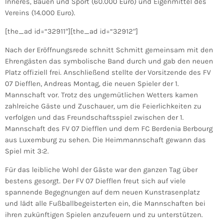
Inneres, Bauen und Sport (60.000 Euro) und Eigenmittel des
Vereins (14.000 Euro).
[the_ad id=“32911″][the_ad id=“32912″]
Nach der Eröffnungsrede schnitt Schmitt gemeinsam mit den
Ehrengästen das symbolische Band durch und gab den neuen
Platz offiziell frei. Anschließend stellte der Vorsitzende des FV
07 Diefflen, Andreas Montag, die neuen Spieler der 1.
Mannschaft vor. Trotz des ungemütlichen Wetters kamen
zahlreiche Gäste und Zuschauer, um die Feierlichkeiten zu
verfolgen und das Freundschaftsspiel zwischen der 1.
Mannschaft des FV 07 Diefflen und dem FC Berdenia Berbourg
aus Luxemburg zu sehen. Die Heimmannschaft gewann das
Spiel mit 3:2.
Für das leibliche Wohl der Gäste war den ganzen Tag über
bestens gesorgt. Der FV 07 Diefflen freut sich auf viele
spannende Begegnungen auf dem neuen Kunstrasenplatz
und lädt alle Fußballbegeisterten ein, die Mannschaften bei
ihren zukünftigen Spielen anzufeuern und zu unterstützen.