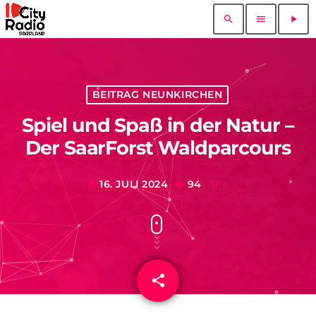
search
menu
play_arrow
BEITRAG NEUNKIRCHEN
Spiel und Spaß in der Natur –
Der SaarForst Waldparcours
16. JULI 2024
94
today
share
email