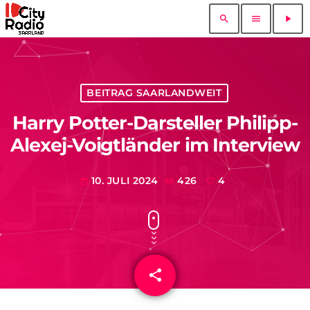
search
menu
play_arrow
BEITRAG SAARLANDWEIT
Harry Potter-Darsteller Philipp-
Alexej-Voigtländer im Interview
10. JULI 2024
426
4
today
share
email
4