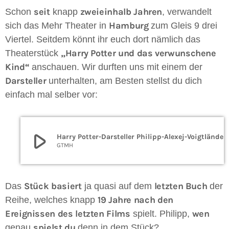
seit
zweieinhalb Jahren
Schon
knapp
, verwandelt
Hamburg
sich das Mehr Theater in
zum Gleis 9 drei
Viertel. Seitdem könnt ihr euch dort nämlich das
„Harry Potter und das verwunschene
Theaterstück
Kind“
anschauen. Wir durften uns mit einem der
Darsteller
unterhalten, am Besten stellst du dich
einfach mal selber vor:
play_arrow
Harry Potter-Darsteller Philipp-Ale
GTMH
Stück
basiert
letzten Buch
Das
ja quasi auf dem
der
19 Jahre nach den
Reihe, welches knapp
Ereignissen des letzten Films
wen
spielt. Philipp,
spielst du
genau
denn in dem Stück?