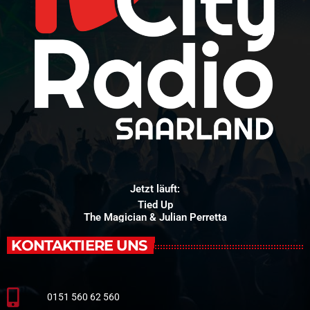
Jetzt läuft:
Tied Up
The Magician & Julian Perretta
KONTAKTIERE UNS
0151 560 62 560