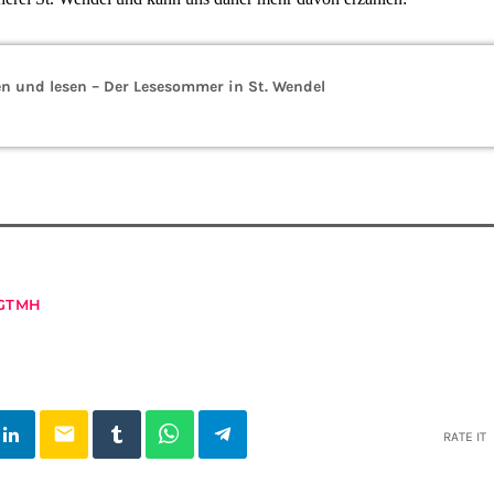
en und lesen – Der Lesesommer in St. Wendel
GTMH
email
RATE IT