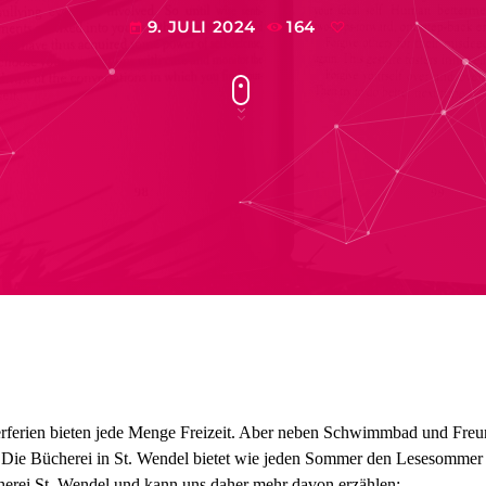
9. JULI 2024
164
today
ferien bieten jede Menge Freizeit. Aber neben Schwimmbad und Freu
Die Bücherei in St. Wendel bietet wie jeden Sommer den Lesesommer
cherei St. Wendel und kann uns daher mehr davon erzählen: