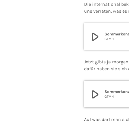
Die international bek
uns verraten, was es 
play_arrow
Sommerkonze
GTMH
Jetzt gibts ja morgen
dafür haben sie sich 
play_arrow
Sommerkonze
GTMH
Auf was darf man sic