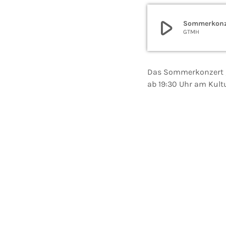
play_arrow
Sommerkonze
GTMH
Das Sommerkonzert „T
ab 19:30 Uhr am Kult