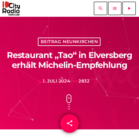
search
menu
play_arrow
BEITRAG NEUNKIRCHEN
Restaurant „Tao“ in Elversberg
erhält Michelin-Empfehlung
1. JULI 2024
2832
today
share
email