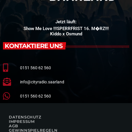
Jetzt läuft:
Show Me Love !!!SPERRFRIST 16. M�RZ!!!
Kiddo x Osmund
KONTAKTIERE UNS
0151 560 62 560
info@cityradio.saarland
0151 560 62 560
DATENSCHUTZ
IMPRESSUM
AGB
GEWINNSPIELREGELN