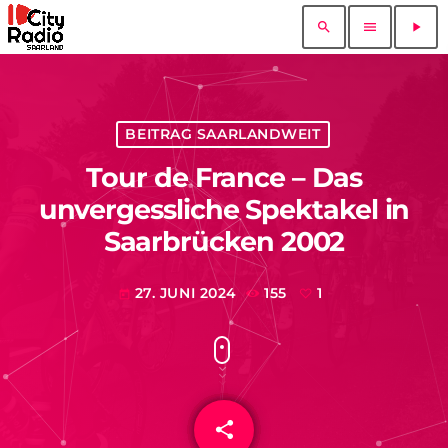
search
menu
play_arrow
BEITRAG SAARLANDWEIT
Tour de France – Das
unvergessliche Spektakel in
Saarbrücken 2002
27. JUNI 2024
155
1
today
share
email
1