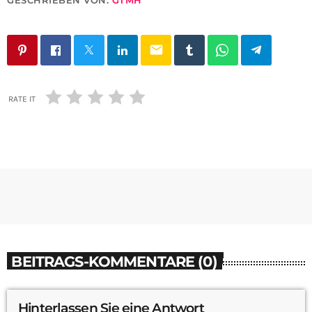
GESCHRIEBEN VON:
GTMH
email
RATE IT
BEITRAGS-KOMMENTARE (0)
Hinterlassen Sie eine Antwort