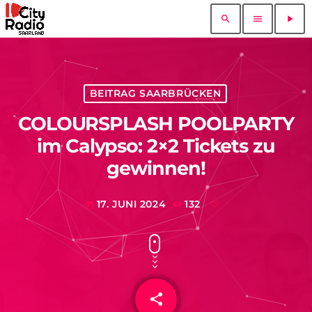
search
menu
play_arrow
BEITRAG SAARBRÜCKEN
COLOURSPLASH POOLPARTY
im Calypso: 2×2 Tickets zu
gewinnen!
17. JUNI 2024
132
today
share
email