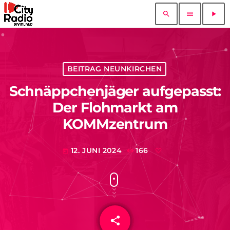
search
menu
play_arrow
BEITRAG NEUNKIRCHEN
Schnäppchenjäger aufgepasst:
Der Flohmarkt am
KOMMzentrum
12. JUNI 2024
166
today
share
email