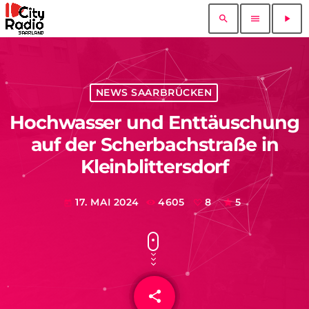
search
menu
play_arrow
NEWS SAARBRÜCKEN
Hochwasser und Enttäuschung
auf der Scherbachstraße in
Kleinblittersdorf
17. MAI 2024
4605
8
5
today
share
email
8