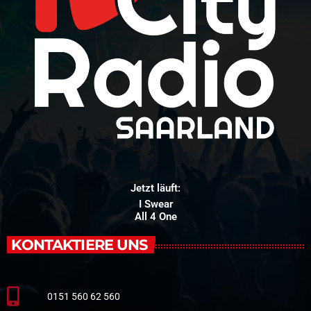
Jetzt läuft:
I Swear
All 4 One
KONTAKTIERE UNS
0151 560 62 560