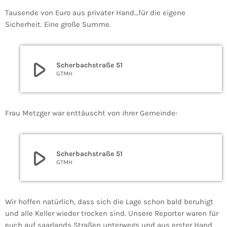
Tausende von Euro aus privater Hand…für die eigene
Sicherheit. Eine große Summe.
play_arrow
Scherbachstraße 51
GTMH
Frau Metzger war enttäuscht von ihrer Gemeinde:
play_arrow
Scherbachstraße 51
GTMH
Wir hoffen natürlich, dass sich die Lage schon bald beruhigt
und alle Keller wieder trocken sind. Unsere Reporter waren für
euch auf saarlands Straßen unterwegs und aus erster Hand