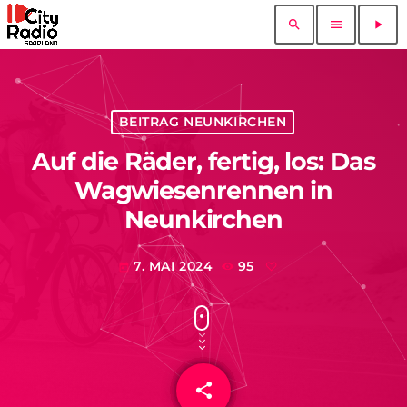
search
menu
play_arrow
BEITRAG NEUNKIRCHEN
Auf die Räder, fertig, los: Das
Wagwiesenrennen in
Neunkirchen
7. MAI 2024
95
today
share
email