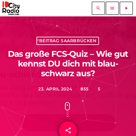
search
menu
play_arrow
BEITRAG SAARBRÜCKEN
Das große FCS-Quiz – Wie gut
kennst DU dich mit blau-
schwarz aus?
23. APRIL 2024
855
5
today
share
email
5