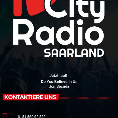
Jetzt läuft:
Do You Believe In Us
Jon Secada
KONTAKTIERE UNS
0151 560 62 560