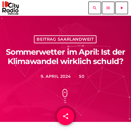
search
menu
play_arrow
BEITRAG SAARLANDWEIT
Sommerwetter im April: Ist der
Klimawandel wirklich schuld?
9. APRIL 2024
50
today
share
email