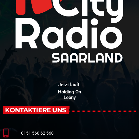
Jetzt läuft:
Holding On
Leony
KONTAKTIERE UNS
0151 560 62 560