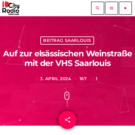
search
menu
play_arrow
BEITRAG SAARLOUIS
Auf zur elsässischen Weinstraße
mit der VHS Saarlouis
3. APRIL 2024
167
1
today
share
email
1