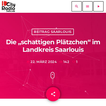
search
menu
play_arrow
BEITRAG SAARLOUIS
Die „schattigen Plätzchen“ im
Landkreis Saarlouis
22. MÄRZ 2024
142
1
today
share
email
1