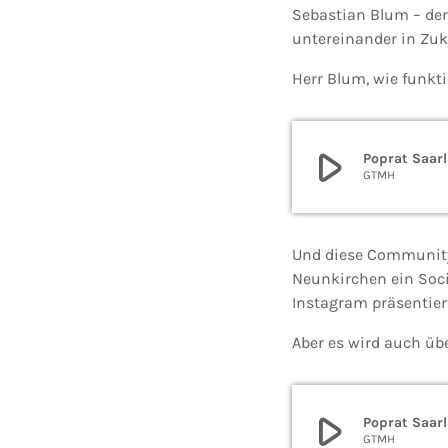
Sebastian Blum – de
untereinander in Zuk
Herr Blum, wie funkt
play_arrow
Poprat Saarl
GTMH
Und diese Community-
Neunkirchen ein Soci
Instagram präsentier
Aber es wird auch üb
play_arrow
Poprat Saarl
GTMH