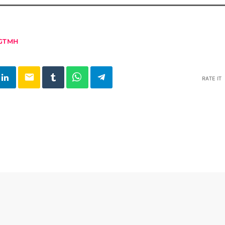
GTMH
email
RATE IT