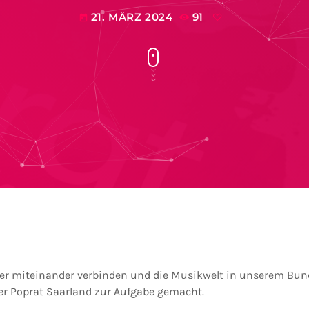
21. MÄRZ 2024
91
today
er miteinander verbinden und die Musikwelt in unserem Bund
er Poprat Saarland zur Aufgabe gemacht.