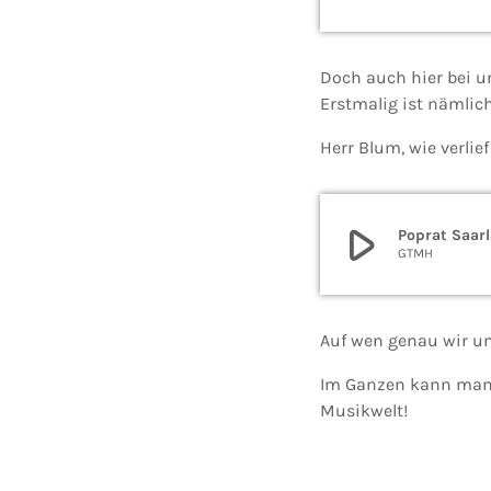
Doch auch hier bei u
Erstmalig ist nämlich
Herr Blum, wie verli
play_arrow
Poprat Saarl
GTMH
Auf wen genau wir un
Im Ganzen kann man s
Musikwelt!