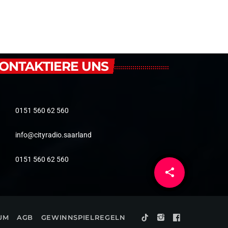
ONTAKTIERE UNS
0151 560 62 560
info@cityradio.saarland
0151 560 62 560
share
email
UM
AGB
GEWINNSPIELREGELN