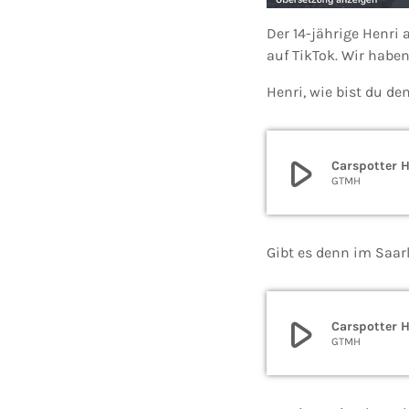
Der 14-jährige Henri 
auf TikTok. Wir habe
Henri, wie bist du 
play_arrow
Carspotter H
GTMH
Gibt es denn im Saarl
play_arrow
Carspotter H
GTMH