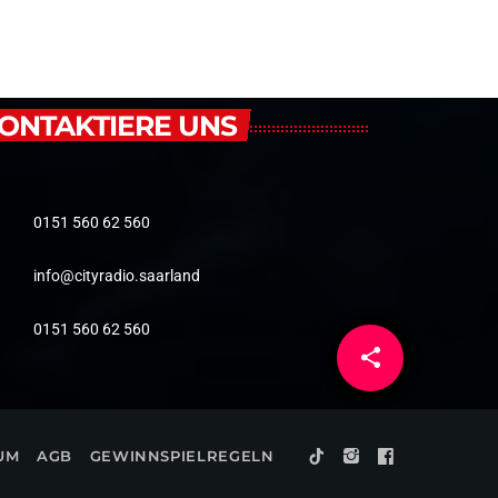
ONTAKTIERE UNS
0151 560 62 560
info@cityradio.saarland
0151 560 62 560
share
email
2
UM
AGB
GEWINNSPIELREGELN