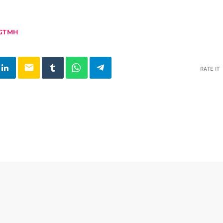
GTMH
email
RATE IT