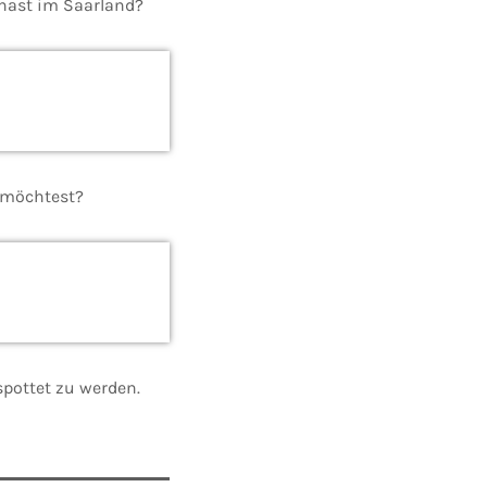
 hast im Saarland?
 möchtest?
spottet zu werden.