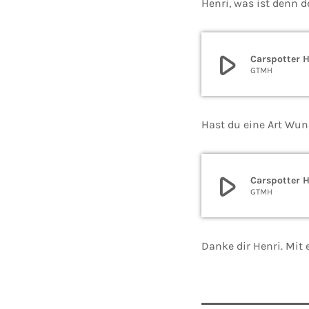
Henri, was ist denn 
play_arrow
Carspotter H
GTMH
Hast du eine Art Wun
play_arrow
Carspotter H
GTMH
Danke dir Henri. Mit