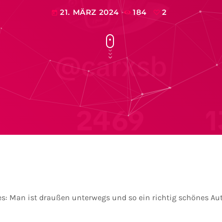
21. MÄRZ 2024
184
2
today
es: Man ist draußen unterwegs und so ein richtig schönes Au