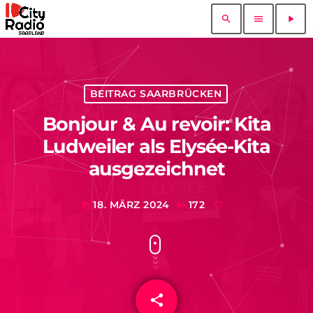
search
menu
play_arrow
BEITRAG SAARBRÜCKEN
Bonjour & Au revoir: Kita
Ludweiler als Elysée-Kita
ausgezeichnet
18. MÄRZ 2024
172
today
share
email