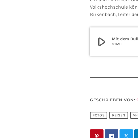
Volkshochschule könn
Birkenbach, Leiter d
play_arrow
Mit dem Bull
GTMH
GESCHRIEBEN VON:
FOTOS
REISEN
VH