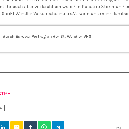
t ihr euch aber vielleicht ein wenig in Roadtrip Stimmung br
er Sankt Wendler Volkshochschule e.V., kann uns mehr darüber
i durch Europa: Vortrag an der St. Wendler VHS
GTMH
S
email
RATE IT