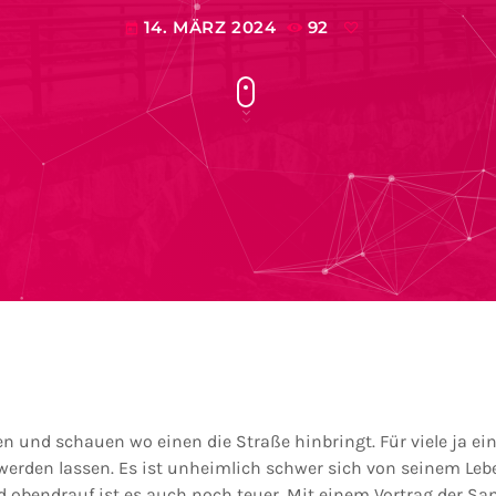
14. MÄRZ 2024
92
today
n und schauen wo einen die Straße hinbringt. Für viele ja ei
werden lassen. Es ist unheimlich schwer sich von seinem Leb
nd obendrauf ist es auch noch teuer. Mit einem Vortrag der Sa