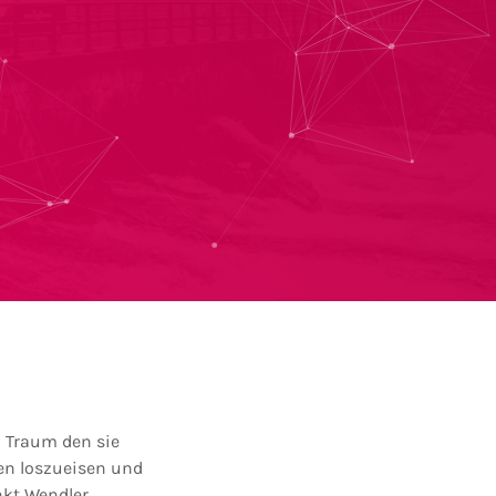
n Traum den sie
en loszueisen und
nkt Wendler