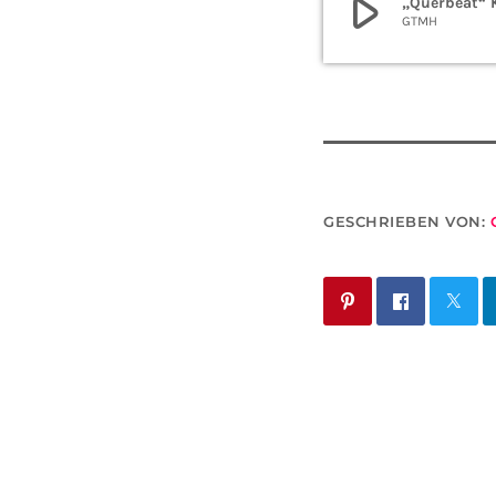
play_arrow
„Querbeat“ 
GTMH
GESCHRIEBEN VON: