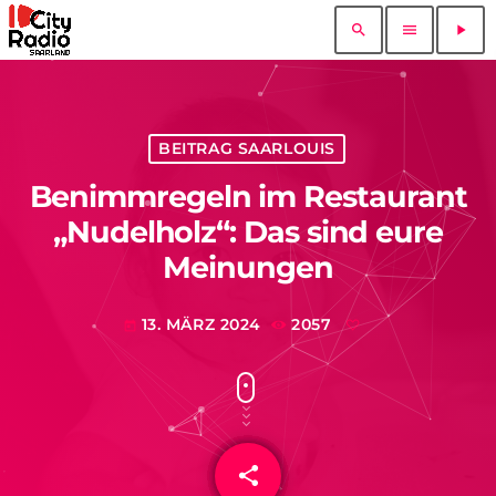
search
menu
play_arrow
BEITRAG SAARLOUIS
Benimmregeln im Restaurant
„Nudelholz“: Das sind eure
Meinungen
13. MÄRZ 2024
2057
today
share
email