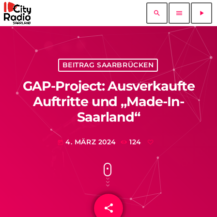
search
menu
play_arrow
BEITRAG SAARBRÜCKEN
GAP-Project: Ausverkaufte
Auftritte und „Made-In-
Saarland“
4. MÄRZ 2024
124
today
share
email