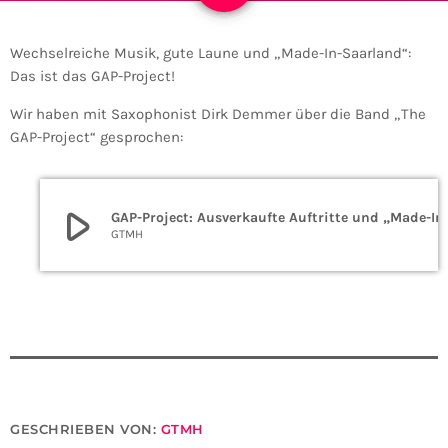
Wechselreiche Musik, gute Laune und „Made-In-Saarland“:
Das ist das GAP-Project!
Wir haben mit Saxophonist Dirk Demmer über die Band „The
GAP-Project“ gesprochen:
play_arrow
GAP-Project: Ausverkaufte
GTMH
GESCHRIEBEN VON:
GTMH