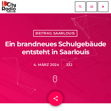
search
menu
play_arrow
BEITRAG SAARLOUIS
Ein brandneues Schulgebäude
entsteht in Saarlouis
4. MÄRZ 2024
332
today
share
email