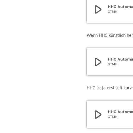
play_arrow
HHC Automat
GTMH
Wenn HHC künstlich herg
play_arrow
HHC Automat
GTMH
HHC ist ja erst seit ku
play_arrow
HHC Automat
GTMH