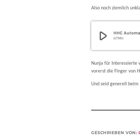
Also noch ziemlich unkl
play_arrow
HHC Automat
GTMH
Nunja für Interessierte
vorerst die Finger von 
Und seid generell beim
GESCHRIEBEN VON: