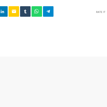
email
RATE IT