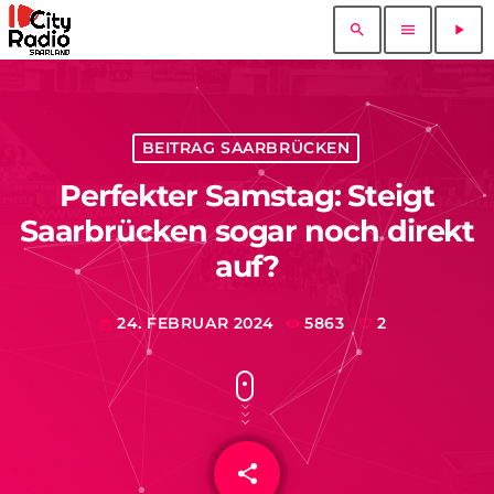
search
menu
play_arrow
BEITRAG SAARBRÜCKEN
Perfekter Samstag: Steigt
Saarbrücken sogar noch direkt
auf?
24. FEBRUAR 2024
5863
2
today
share
email
2