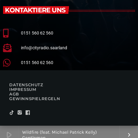
KONTAKTIERE UNS
0151 560 62 560
info@cityradio.saarland
0151 560 62 560
DATENSCHUTZ
IMPRESSUM
AGB
GEWINNSPIELREGELN
Wildfire (feat. Michael Patrick Kelly)
play_arrow
keyboard_arrow_right
Gentleman