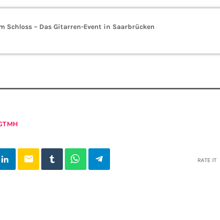
m Schloss – Das Gitarren-Event in Saarbrücken
GTMH
email
RATE IT