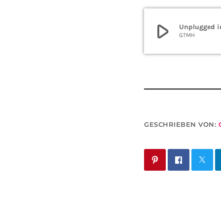
play_arrow
Unplugged i
GTMH
GESCHRIEBEN VON: