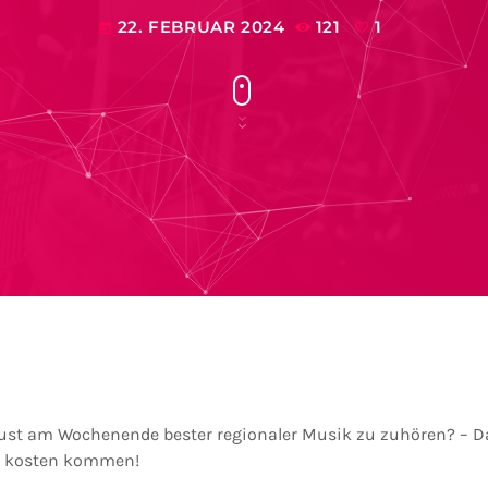
22. FEBRUAR 2024
121
1
today
Lust am Wochenende bester regionaler Musik zu zuhören? – 
re kosten kommen!