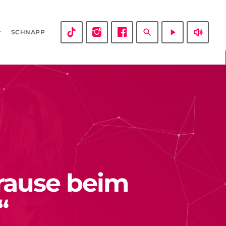
volume_up
search
play_arrow
SCHNAPP
Krause beim
“