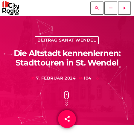
search
menu
play_arrow
BEITRAG SANKT WENDEL
Die Altstadt kennenlernen:
Stadttouren in St. Wendel
7. FEBRUAR 2024
104
today
share
email