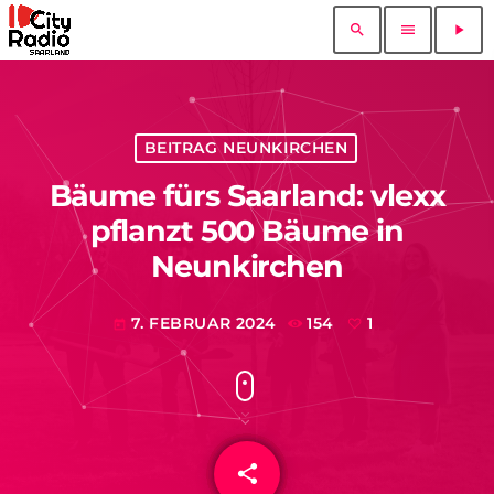
search
menu
play_arrow
BEITRAG NEUNKIRCHEN
Bäume fürs Saarland: vlexx
pflanzt 500 Bäume in
Neunkirchen
7. FEBRUAR 2024
154
1
today
share
email
1