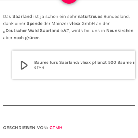
Das
Saarland
ist ja schon ein sehr
naturtreues
Bundesland,
dank einer
Spende
der Mainzer
vlexx
GmbH an den
„Deutscher Wald Saarland e.V.“
, wirds bei uns in
Neunkirchen
aber
noch grüner
.
play_arrow
Bäume fürs Saarland
GTMH
GESCHRIEBEN VON:
GTMH