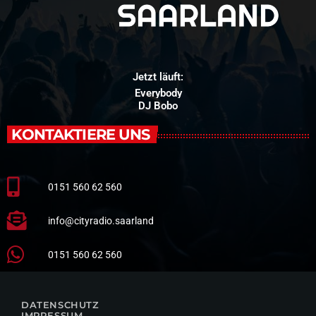
Jetzt läuft:
Everybody
DJ Bobo
KONTAKTIERE UNS
0151 560 62 560
info@cityradio.saarland
0151 560 62 560
DATENSCHUTZ
IMPRESSUM