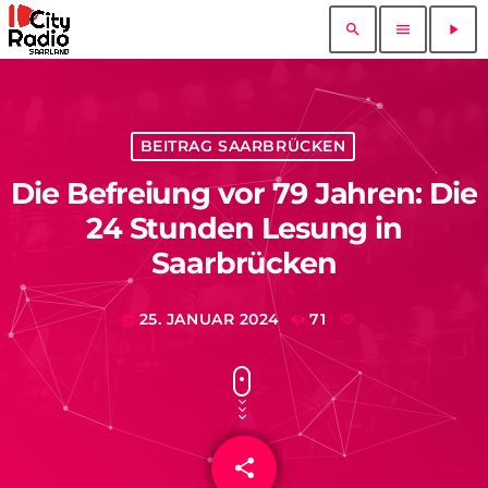
search
menu
play_arrow
BEITRAG SAARBRÜCKEN
Die Befreiung vor 79 Jahren: Die
24 Stunden Lesung in
Saarbrücken
25. JANUAR 2024
71
today
share
email