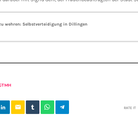
zu wehren: Selbstverteidigung in Dillingen
GTMH
email
RATE IT