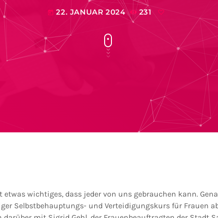
22. JANUAR 2024
231
today
st etwas wichtiges, dass jeder von uns gebrauchen kann. Gen
iliger Selbstbehauptungs- und Verteidigungskurs für Frauen ab
 darüber mit Sigrid Gehl, der Frauenbeauftragten der Stadt S