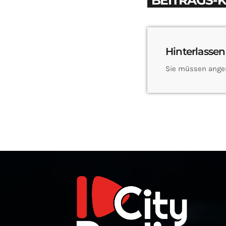
BEITRAGS-
Hinterlassen
Sie müssen ange