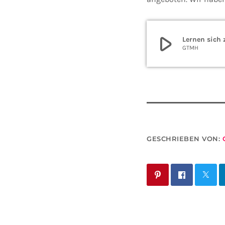
play_arrow
Lernen sich 
GTMH
GESCHRIEBEN VON: