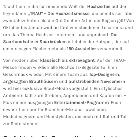
Taucht ein in die faszinierende Welt der
Hochzeiten
auf der
legendären
„TRAU“ – Die Hochzeitsmesse
, die bereits seit über
zwei Jahrzehnten als die Größte ihrer Art in der Region gilt! Von
Oktober bis Januar wird an fünf verschiedenen Locations rund
um das Thema Hochzeit informiert und anprobiert. Die
Saarlandhalle in Saarbrücken
ist dabei der Hotspot, der auf
einer riesigen Fläche mehr als
150 Aussteller
versammelt.
Von modern über
klassisch bis extravagant
: Auf der TRAU-
Messe finden wirklich alle Hochzeits-Begesiterte ihren
Geschmack wieder. Mit einem Team aus
Top-Designern
,
angesagten Brauthäusern
und
aufstrebenden Newcomern
wird hier exklusive Braut-Mode vorgestellt. Ein stylisches
Ambiente lädt zum Stöbern, Anprobieren und Kaufen ein, –
Plus einem ausgiebigen
Entertainment-Programm
. Euch
erwartet ein bunter Branchen-Mix aus Juwelieren,
Modedesignern und Hairstylisten, die euch mit Rat und Tat
zur Seite stehen.