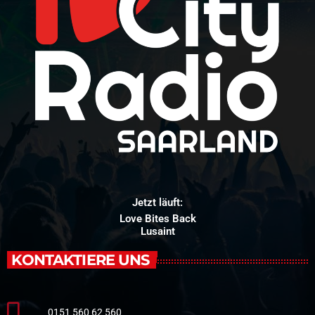
Jetzt läuft:
Love Bites Back
Lusaint
KONTAKTIERE UNS
0151 560 62 560