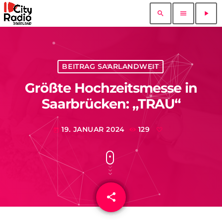
search
menu
play_arrow
BEITRAG SAARLANDWEIT
Größte Hochzeitsmesse in
Saarbrücken: „TRAU“
19. JANUAR 2024
129
today
share
email