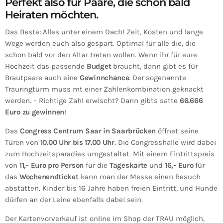
Perfekt also für Paare, die schon bald
Heiraten möchten.
Das Beste: Alles unter einem Dach! Zeit, Kosten und lange
Wege werden euch also gespart. Optimal für alle die, die
schon bald vor den Altar treten wollen. Wenn ihr für eure
Hochzeit das passende
Budget
braucht, dann gibt es für
Brautpaare auch eine
Gewinnchance
. Der sogenannte
Trauringturm muss mt einer Zahlenkombination geknackt
werden. – Richtige Zahl erwischt? Dann gibts satte
66.666
Euro zu gewinnen
!
Das
Congress Centrum Saar in Saarbrücken
öffnet seine
Türen von
10.00 Uhr bis 17.00 Uhr
. Die Congresshalle wird dabei
zum Hochzeitsparadies umgestaltet. Mit einem Eintrittspreis
von
11,- Euro pro Person
für die
Tageskarte
und
16,- Euro
für
das
Wochenendticket
kann man der Messe einen Besuch
abstatten. Kinder bis 16 Jahre haben freien Eintritt, und Hunde
dürfen an der Leine ebenfalls dabei sein.
Der Kartenvorverkauf ist online im Shop der TRAU möglich,