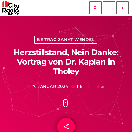
search
menu
play_arrow
BEITRAG SANKT WENDEL
Herzstillstand, Nein Danke:
Vortrag von Dr. Kaplan in
Tholey
17. JANUAR 2024
116
5
today
share
email