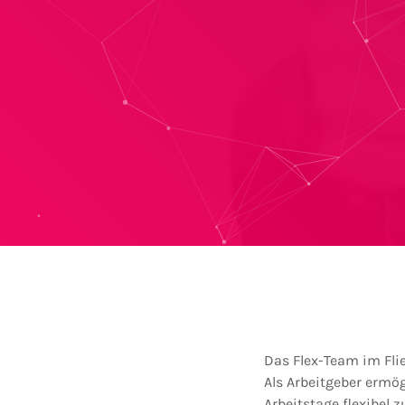
Das Flex-Team im Fli
Als Arbeitgeber ermö
Arbeitstage flexibel z