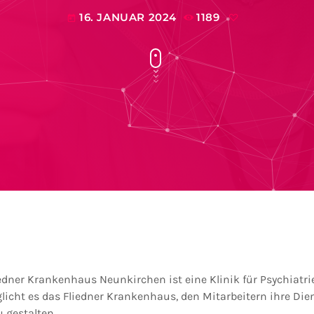
16. JANUAR 2024
1189
today
edner Krankenhaus Neunkirchen ist eine Klinik für Psychiatr
glicht es das Fliedner Krankenhaus, den Mitarbeitern ihre Die
u gestalten.