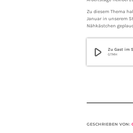
Zu diesem Thema habe
Januar in unserem S
Nähkästchen geplaud
play_arrow
Zu Gast im 
GTMH
GESCHRIEBEN VON: