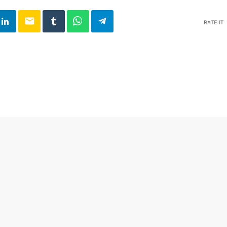
email
RATE IT