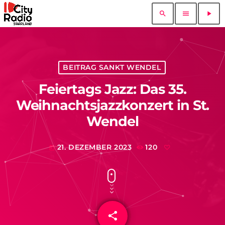
search
menu
play_arrow
BEITRAG SANKT WENDEL
Feiertags Jazz: Das 35.
Weihnachtsjazzkonzert in St.
Wendel
21. DEZEMBER 2023
120
today
share
email