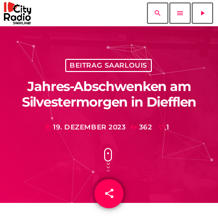
search
menu
play_arrow
BEITRAG SAARLOUIS
Jahres-Abschwenken am
Silvestermorgen in Diefflen
19. DEZEMBER 2023
362
1
today
share
email
1