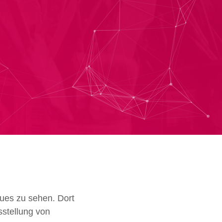
eues zu sehen. Dort
sstellung von