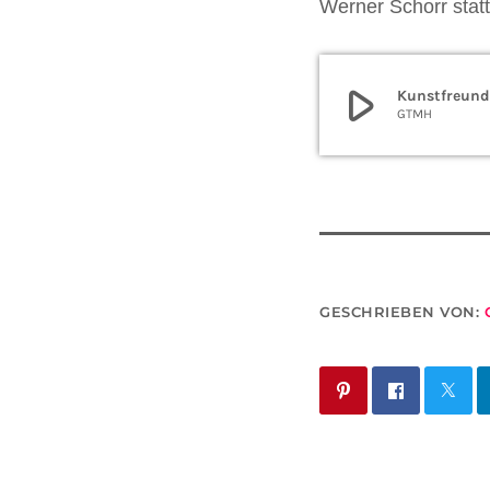
Werner Schorr statt
play_arrow
Kunstfreund
GTMH
GESCHRIEBEN VON: