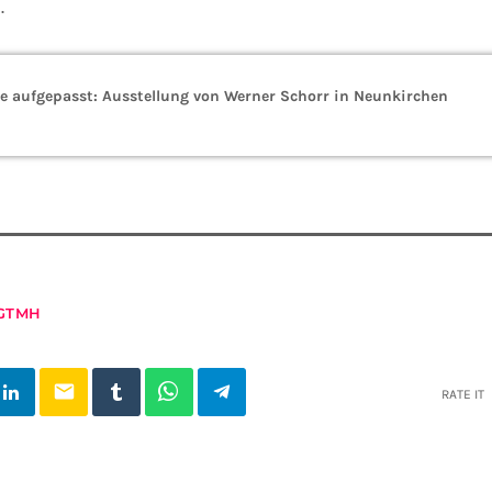
.
e aufgepasst: Ausstellung von Werner Schorr in Neunkirchen
GTMH
email
RATE IT