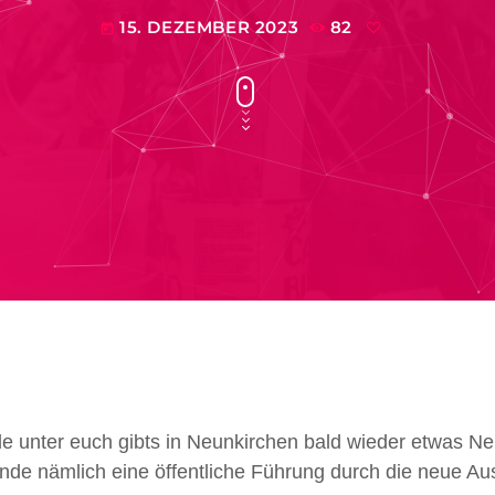
15. DEZEMBER 2023
82
today
de unter euch gibts in Neunkirchen bald wieder etwas N
de nämlich eine öffentliche Führung durch die neue Au