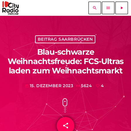
search
menu
play_arrow
BEITRAG SAARBRÜCKEN
Blau-schwarze
Weihnachtsfreude: FCS-Ultras
laden zum Weihnachtsmarkt
15. DEZEMBER 2023
5624
4
today
share
email
4